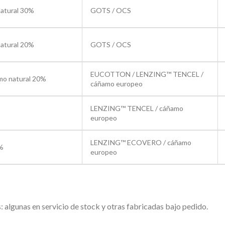
natural 30%
GOTS / OCS
natural 20%
GOTS / OCS
EUCOTTON / LENZING™ TENCEL /
amo natural 20%
cáñamo europeo
LENZING™ TENCEL / cáñamo
europeo
LENZING™ ECOVERO / cáñamo
0%
europeo
: algunas en servicio de stock y otras fabricadas bajo pedido.