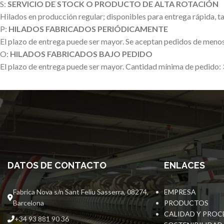
S:
SERVICIO DE STOCK O PRODUCTO DE ALTA ROTACIÓN
Hilados en producción regular; disponibles para entrega rápida, 
P:
HILADOS FABRICADOS PERIÓDICAMENTE
El plazo de entrega puede ser mayor. Se aceptan pedidos de menos
O:
HILADOS FABRICADOS BAJO PEDIDO
El plazo de entrega puede ser mayor. Cantidad mínima de pedido: 
DATOS DE CONTACTO
ENLACES
Fabrica Nova s/n Sant Feliu Sasserra, 08274,
EMPRESA
Barcelona
PRODUCTOS
CALIDAD Y PROC
+34 93 881 90 36