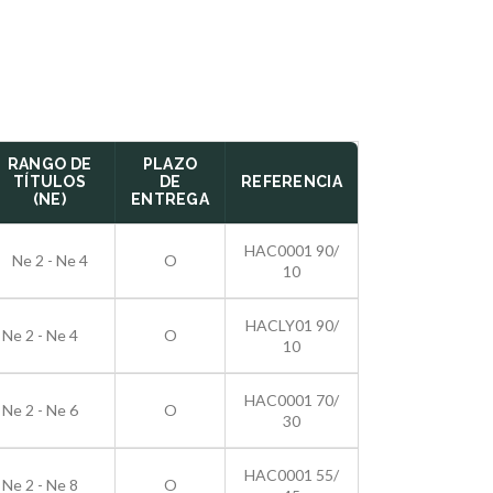
RANGO DE
PLAZO
TÍTULOS
DE
REFERENCIA
(NE)
ENTREGA
HAC0001 90/
Ne 2 - Ne 4
O
10
HACLY01 90/
Ne 2 - Ne 4
O
10
HAC0001 70/
Ne 2 - Ne 6
O
30
HAC0001 55/
Ne 2 - Ne 8
O